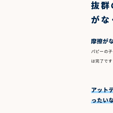
抜群
がな
摩擦が
パピーの子
は完了です
アット
ったい